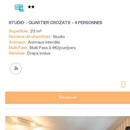
STUDIO
QUARTIER CROZATS
4 PERSONNES
Superficie :
23
m²
Nombre de chambres :
Studio
Animaux :
Animaux interdits
Multi Pass :
Multi Pass à 4€/jour/pers
Services :
Draps inclus
Réserver