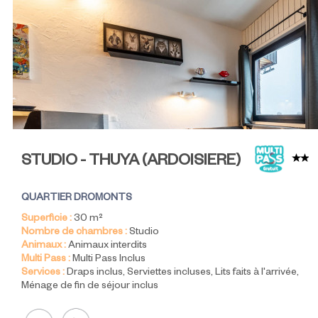
STUDIO - THUYA
(
ARDOISIERE
)
QUARTIER DROMONTS
Superficie :
30
m²
Nombre de chambres :
Studio
Animaux :
Animaux interdits
Multi Pass :
Multi Pass Inclus
Services :
Draps inclus
Serviettes incluses
Lits faits à l'arrivée
Ménage de fin de séjour inclus