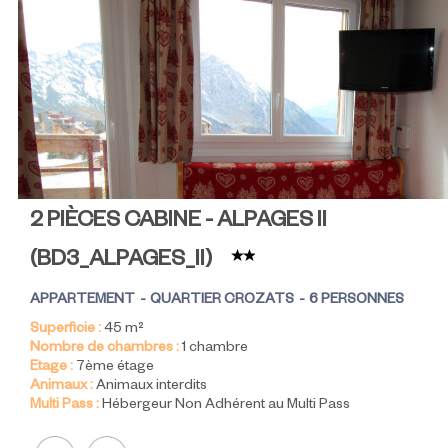
2 PIÈCES CABINE - ALPAGES II
(
BD3_ALPAGES_II
)
APPARTEMENT
QUARTIER CROZATS
6 PERSONNES
Superficie :
45
m²
Nombre de chambres :
1 chambre
Etage :
7ème étage
Animaux :
Animaux interdits
Multi Pass :
Hébergeur Non Adhérent au Multi Pass