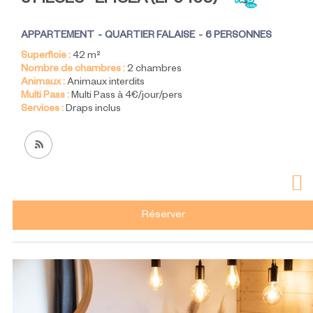
3 PIÈCES - EPICEA
(
EP0406
)
APPARTEMENT
QUARTIER FALAISE
6 PERSONNES
Superficie :
42
m²
Nombre de chambres :
2 chambres
Animaux :
Animaux interdits
Multi Pass :
Multi Pass à 4€/jour/pers
Services :
Draps inclus
Réserver