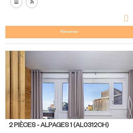
Réserver
2 PIÈCES - ALPAGES 1
(
AL0312CH
)