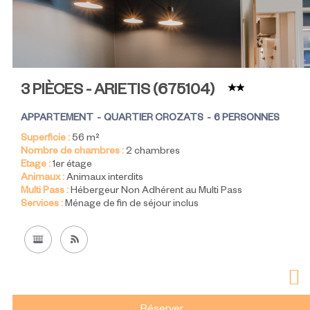
3 PIÈCES - ARIETIS
(
675104
)
APPARTEMENT
QUARTIER CROZATS
6 PERSONNES
Superficie :
56
m²
Nombre de chambres :
2 chambres
Etage :
1er étage
Animaux :
Animaux interdits
Multi Pass :
Hébergeur Non Adhérent au Multi Pass
Services :
Ménage de fin de séjour inclus