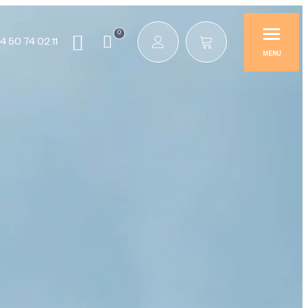
0
4 50 74 02 11
MENU