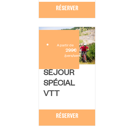
RÉSERVER
A partir de
299€
/pers/sem
SÉJOUR
SPÉCIAL
VTT
RÉSERVER