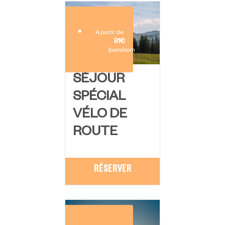
A partir de
91€
/pers/sem
SÉJOUR
SPÉCIAL
VÉLO DE
ROUTE
RÉSERVER