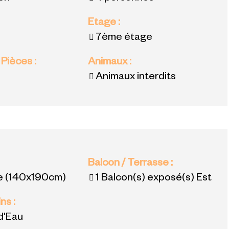
:
Etage
:
7ème étage
 Pièces
:
Animaux
:
Animaux interdits
:
Balcon / Terrasse
:
e
(140x190cm)
1
Balcon(s) exposé(s) Est
ins
:
 d'Eau