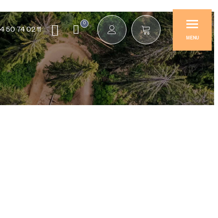
0
4 50 74 02 11
MENU