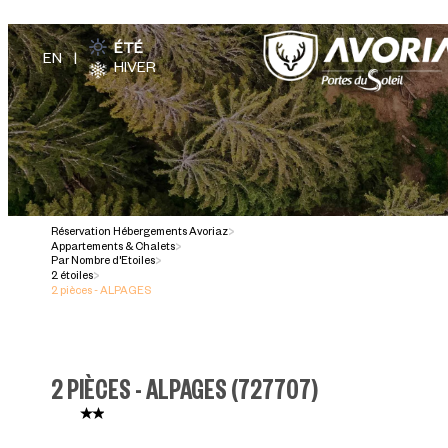
ÉTÉ
HIVER
Réservation Hébergements Avoriaz
>
Appartements & Chalets
>
Par Nombre d'Etoiles
>
2 étoiles
>
2 pièces - ALPAGES
2 PIÈCES - ALPAGES
(
727707
)