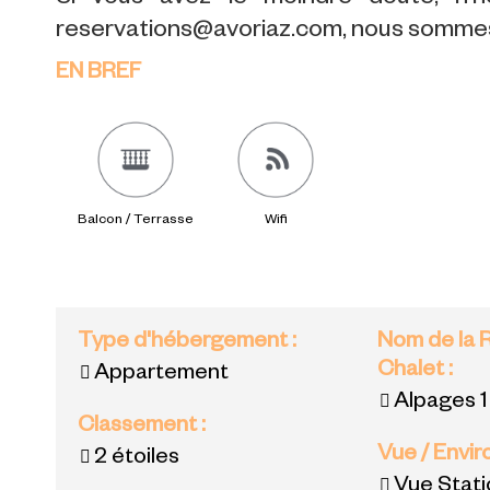
reservations@avoriaz.com, nous sommes 
EN BREF
Balcon / Terrasse
Wifi
Type d'hébergement
:
Nom de la 
Chalet
:
Appartement
Alpages 1
Classement
:
Vue / Envi
2 étoiles
Vue Stat