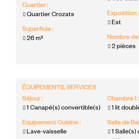
Quartier
:
Exposition
Quartier Crozats
Est
Superficie
:
Nombre de
26
m²
2 pièces
ÉQUIPEMENTS, SERVICES
Séjour
:
Chambre 1
1
Canapé(s) convertible(s)
1 lit doubl
Equipement Cuisine
:
Salle de Ba
Lave-vaisselle
1
Salle(s)