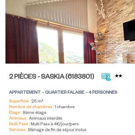
2 PIÈCES - SASKIA
(
6183801
)
APPARTEMENT
QUARTIER FALAISE
4 PERSONNES
Superficie :
25
m²
Nombre de chambres :
1 chambre
Etage :
8ème étage
Animaux :
Animaux interdits
Multi Pass :
Multi Pass à 4€/jour/pers
Services :
Ménage de fin de séjour inclus