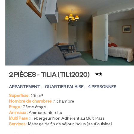
2 PIÈCES - TILIA
(
TIL12020
)
APPARTEMENT
QUARTIER FALAISE
4 PERSONNES
Superficie :
28
m²
Nombre de chambres :
1 chambre
Etage :
2ème étage
Animaux :
Animaux interdits
Multi Pass :
Hébergeur Non Adhérent au Multi Pass
Services :
Ménage de fin de séjour inclus (sauf cuisine)