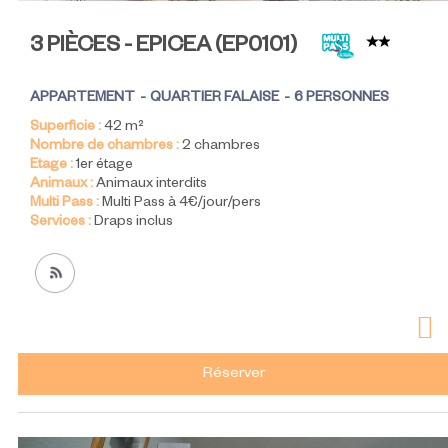
3 PIÈCES - EPICEA
(
EP0101
)
APPARTEMENT
QUARTIER FALAISE
6 PERSONNES
Superficie :
42
m²
Nombre de chambres :
2 chambres
Etage :
1er étage
Animaux :
Animaux interdits
Multi Pass :
Multi Pass à 4€/jour/pers
Services :
Draps inclus
Réserver