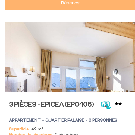
Réserver
3 PIÈCES - EPICEA
(
EP0406
)
APPARTEMENT
QUARTIER FALAISE
6 PERSONNES
Superficie :
42
m²