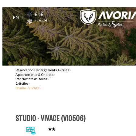
ÉTÉ
HIVER
Réservation Hébergements Avoriaz
>
Appartements & Chalets
>
Par Nombre d'Etoiles
>
2 étoiles
>
Studio - VIVACE
STUDIO - VIVACE
(
VI0506
)