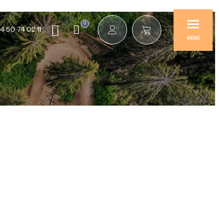
0
4 50 74 02 11
MENU