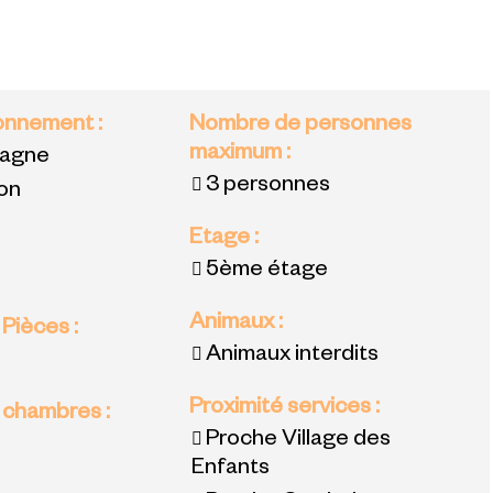
ronnement
:
Nombre de personnes
maximum
:
tagne
3 personnes
ion
Etage
:
:
5ème étage
Animaux
:
 Pièces
:
Animaux interdits
Proximité services
:
 chambres
:
Proche Village des
Enfants