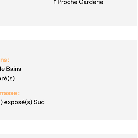
Proche Garderie
ins
:
 de Bains
ré(s)
errasse
:
s) exposé(s) Sud