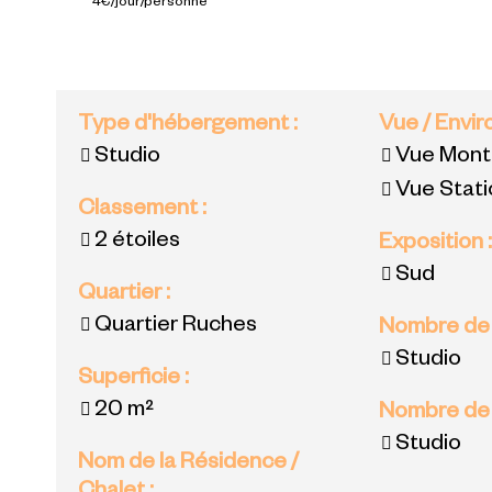
4€/jour/personne
Type d'hébergement
:
Vue / Envi
Studio
Vue Mon
Vue Stat
Classement
:
2 étoiles
Exposition
Sud
Quartier
:
Quartier Ruches
Nombre de
Studio
Superficie
:
20
m²
Nombre de
Studio
Nom de la Résidence /