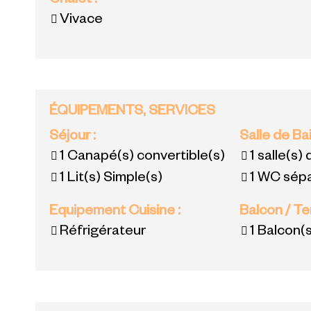
Chalet
:
Vivace
ÉQUIPEMENTS, SERVICES
Séjour
:
Salle de Ba
1
Canapé(s) convertible(s)
1
salle(s)
1
Lit(s) Simple(s)
1
WC sépa
Equipement Cuisine
:
Balcon / T
Réfrigérateur
1
Balcon(