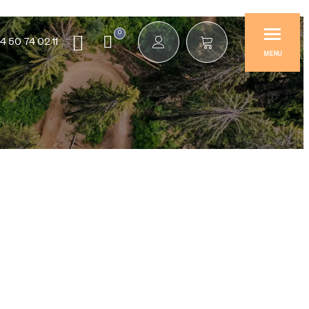
0
4 50 74 02 11
MENU