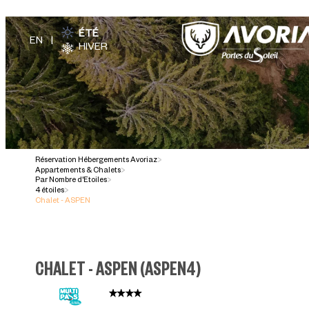
ÉTÉ
HIVER
Réservation Hébergements Avoriaz
>
Appartements & Chalets
>
Par Nombre d'Etoiles
>
4 étoiles
>
Chalet - ASPEN
CHALET - ASPEN
(
ASPEN4
)