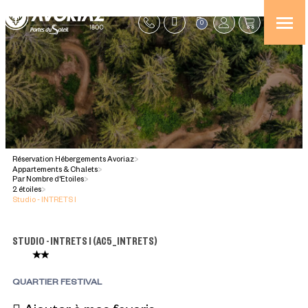
0
Réservation Hébergements Avoriaz
>
Appartements & Chalets
>
Par Nombre d'Etoiles
>
2 étoiles
>
Studio - INTRETS I
STUDIO - INTRETS I
(
AC5_INTRETS
)
QUARTIER FESTIVAL