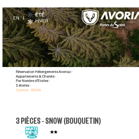
ÉTÉ
HIVER
Réservation Hébergements Avoriaz
>
Appartements & Chalets
>
Par Nombre d'Etoiles
>
2 étoiles
>
3 pièces - SNOW
3 PIÈCES - SNOW
(
BOUQUETIN
)