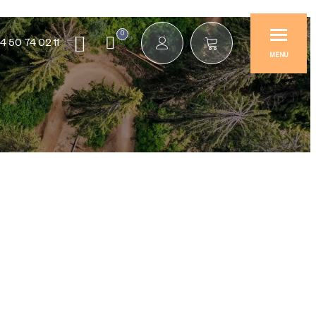
0
4 50 74 02 11
MENU