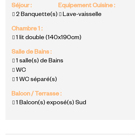
Séjour
:
Equipement Cuisine
:
2
Banquette(s)
Lave-vaisselle
Chambre 1
:
1 lit double
(140x190cm)
Salle de Bains
:
1
salle(s) de Bains
WC
1
WC séparé(s)
Balcon / Terrasse
:
1
Balcon(s) exposé(s) Sud