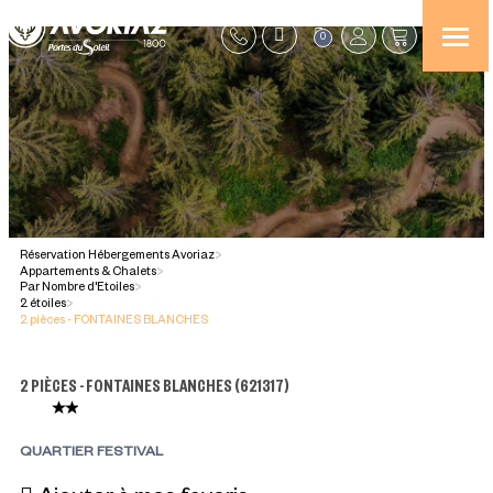
0
Réservation Hébergements Avoriaz
>
Appartements & Chalets
>
Par Nombre d'Etoiles
>
2 étoiles
>
2 pièces - FONTAINES BLANCHES
2 PIÈCES - FONTAINES BLANCHES
(
621317
)
QUARTIER FESTIVAL