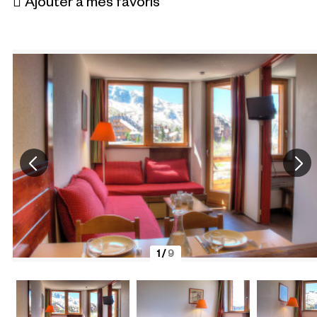
Ajouter à mes favoris
1
/
9