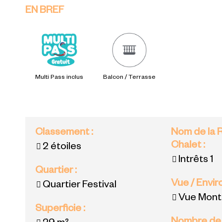
EN BREF
Multi Pass inclus
Balcon / Terrasse
Classement
:
Nom de la 
Chalet
:
2 étoiles
Intrêts 1
Quartier
:
Vue / Envi
Quartier Festival
Vue Mon
Superficie
: