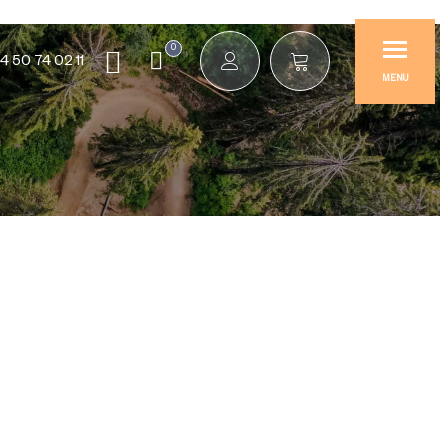
0
4 50 74 02 11
MENU