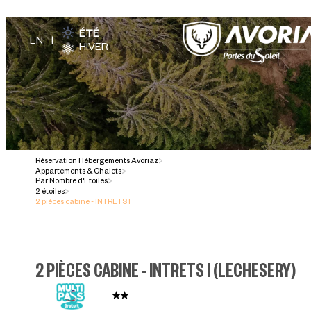
ÉTÉ
HIVER
Réservation Hébergements Avoriaz
>
Appartements & Chalets
>
Par Nombre d'Etoiles
>
2 étoiles
>
2 pièces cabine - INTRETS I
2 PIÈCES CABINE - INTRETS I
(
LECHESERY
)