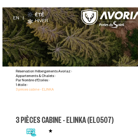
ÉTÉ
HIVER
Réservation Hébergements Avoriaz
>
Appartements & Chalets
>
Par Nombre d'Etoiles
>
1 étoile
>
3 pièces cabine - ELINKA
3 PIÈCES CABINE - ELINKA
(
EL0507
)