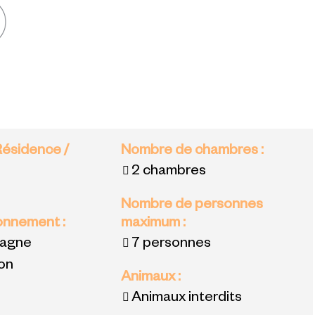
Résidence /
Nombre de chambres
:
2 chambres
Nombre de personnes
ronnement
:
maximum
:
tagne
7 personnes
ion
Animaux
:
Animaux interdits
: