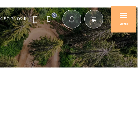
0
4 50 74 02 11
MENU