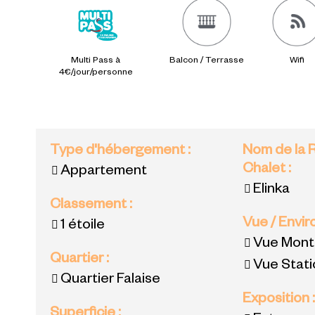
Multi Pass à
Balcon / Terrasse
Wifi
4€/jour/personne
Type d'hébergement
:
Nom de la 
Chalet
:
Appartement
Elinka
Classement
:
Vue / Envi
1 étoile
Vue Mon
Quartier
:
Vue Stat
Quartier Falaise
Exposition
Superficie
: