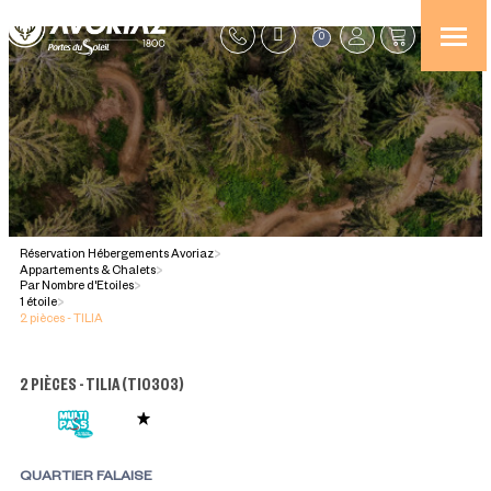
0
Réservation Hébergements Avoriaz
>
Appartements & Chalets
>
Par Nombre d'Etoiles
>
1 étoile
>
2 pièces - TILIA
2 PIÈCES - TILIA
(
TI0303
)
QUARTIER FALAISE