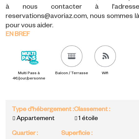
à nous contacter à l'adress
reservations@avoriaz.com, nous sommes l
pour vous aider.
EN BREF
Multi Pass à
Balcon / Terrasse
Wifi
4€/jour/personne
Type d'hébergement
:
Classement
:
Appartement
1 étoile
Quartier
:
Superficie
: