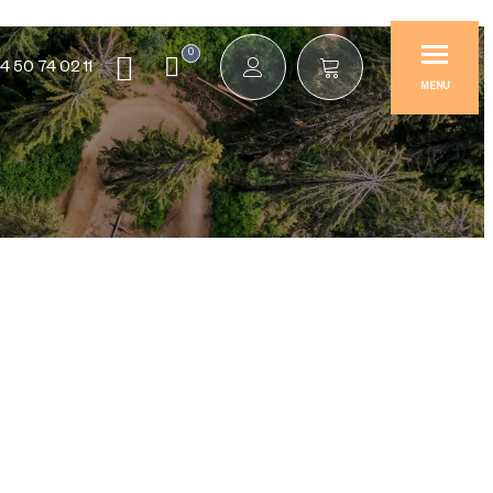
0
4 50 74 02 11
MENU