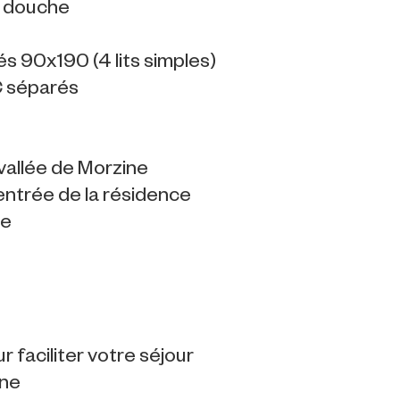
de douche
és 90x190 (4 lits simples)
WC séparés
 vallée de Morzine
'entrée de la résidence
ge
 faciliter votre séjour
ine