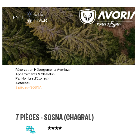
ÉTÉ
HIVER
Réservation Hébergements Avoriaz
>
Appartements & Chalets
>
Par Nombre d'Etoiles
>
4 étoiles
>
7 pièces - SOSNA
7 PIÈCES - SOSNA
(
CHAGRAL
)