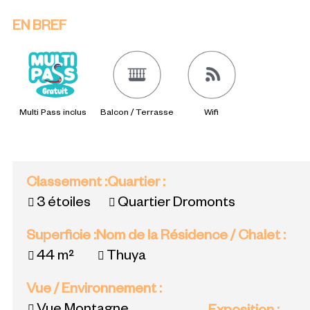
EN BREF
Multi Pass inclus
Balcon / Terrasse
Wifi
Classement
:
Quartier
:
3 étoiles
Quartier Dromonts
Superficie
:
Nom de la Résidence / Chalet
:
44
m²
Thuya
Vue / Environnement
: