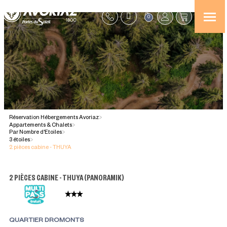
0
Réservation Hébergements Avoriaz
>
Appartements & Chalets
>
Par Nombre d'Etoiles
>
3 étoiles
>
2 pièces cabine - THUYA
2 PIÈCES CABINE - THUYA
(
PANORAMIK
)
QUARTIER DROMONTS