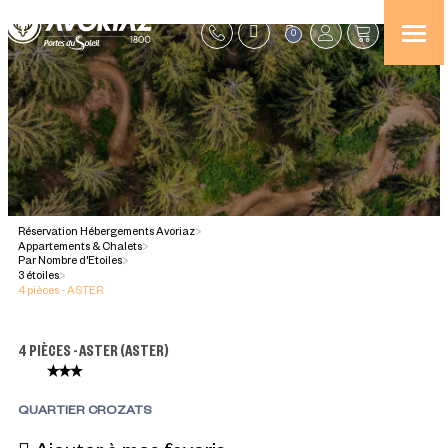
0
Réservation Hébergements Avoriaz
>
Appartements & Chalets
>
Par Nombre d'Etoiles
>
3 étoiles
>
4 pièces - ASTER
4 PIÈCES - ASTER
(
ASTER
)
QUARTIER CROZATS