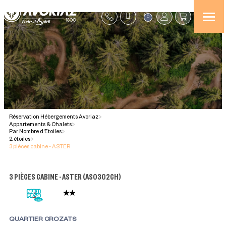
0
Réservation Hébergements Avoriaz
>
Appartements & Chalets
>
Par Nombre d'Etoiles
>
2 étoiles
>
3 pièces cabine - ASTER
3 PIÈCES CABINE - ASTER
(
AS0302CH
)
QUARTIER CROZATS