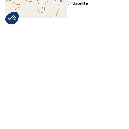
OpenStreetMap
Streets
Satellite
Leaflet
|
©
OpenStreetMap
3 pièces cabine - ASTER
UNE QUESTION ? N'HÉSITEZ PAS À
NOUS CONTACTER