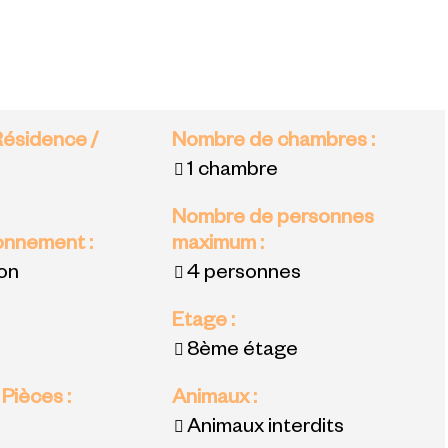
Résidence /
Nombre de chambres
:
1 chambre
Nombre de personnes
ronnement
:
maximum
:
ion
4 personnes
:
Etage
:
8ème étage
 Pièces
:
Animaux
:
Animaux interdits