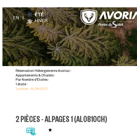
ÉTÉ
HIVER
Réservation Hébergements Avoriaz
>
Appartements & Chalets
>
Par Nombre d'Etoiles
>
1 étoile
>
2 pièces - ALPAGES 1
2 PIÈCES - ALPAGES 1
(
AL0810CH
)