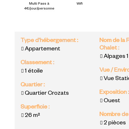
Multi Pass à
Wifi
4€/jour/personne
Type d'hébergement
:
Nom de la 
Chalet
:
Appartement
Alpages 1
Classement
:
Vue / Envi
1 étoile
Vue Stat
Quartier
:
Exposition
Quartier Crozats
Ouest
Superficie
:
Nombre de
26
m²
2 pièces