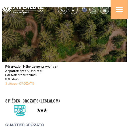
0
Réservation Hébergements Avoriaz
>
Appartements & Chalets
>
Par Nombre d'Etoiles
>
3 étoiles
>
3 pièces - CROZATS
3 PIÈCES - CROZATS
(
LESLALOM
)
QUARTIER CROZATS