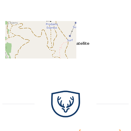
+
−
OpenStreetMap
Streets
Satellite
Leaflet
|
©
OpenStreetMap
3 pièces - CROZATS