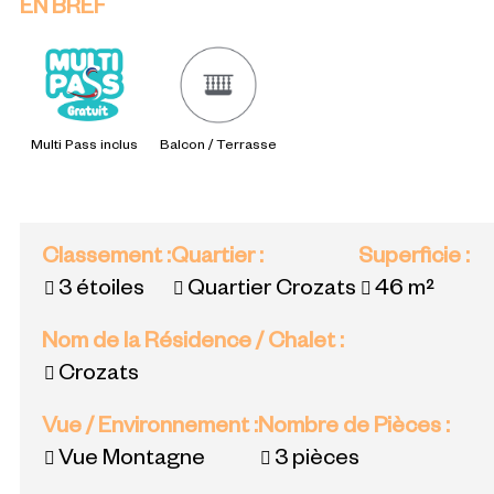
EN BREF
Multi Pass inclus
Balcon / Terrasse
Classement
:
Quartier
:
Superficie
:
3 étoiles
Quartier Crozats
46
m²
Nom de la Résidence / Chalet
:
Crozats
Vue / Environnement
:
Nombre de Pièces
:
Vue Montagne
3 pièces