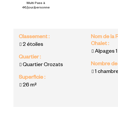
Multi Pass à
4€/jour/personne
Classement
:
Nom de la 
Chalet
:
2 étoiles
Alpages 1
Quartier
:
Nombre de
Quartier Crozats
1 chambr
Superficie
:
26
m²