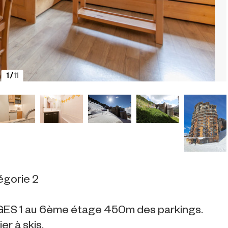
1
/
11
égorie 2
AGES 1 au 6ème étage 450m des parkings.
er à skis.