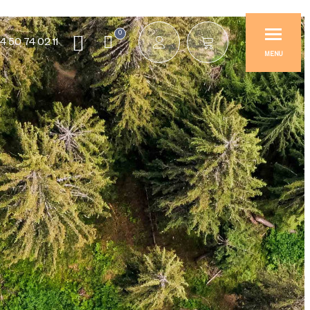
0
4 50 74 02 11
MENU