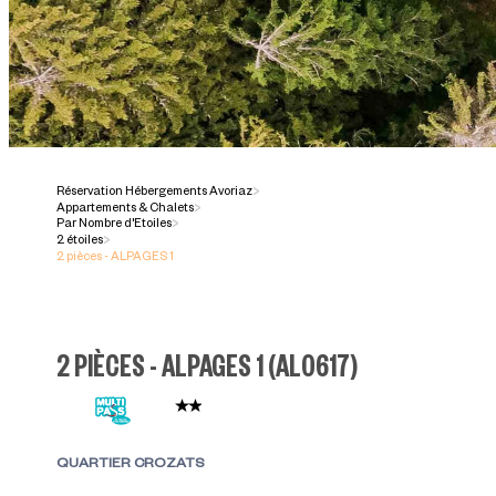
Réservation Hébergements Avoriaz
>
Appartements & Chalets
>
Par Nombre d'Etoiles
>
2 étoiles
>
2 pièces - ALPAGES 1
2 PIÈCES - ALPAGES 1
(
AL0617
)
QUARTIER CROZATS