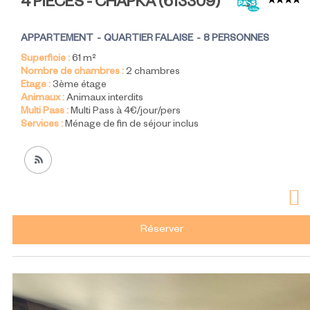
4 PIÈCES - CHAPKA
(
613309
)
APPARTEMENT
QUARTIER FALAISE
8 PERSONNES
Superficie :
61
m²
Nombre de chambres :
2 chambres
Etage :
3ème étage
Animaux :
Animaux interdits
Multi Pass :
Multi Pass à 4€/jour/pers
Services :
Ménage de fin de séjour inclus
Réserver