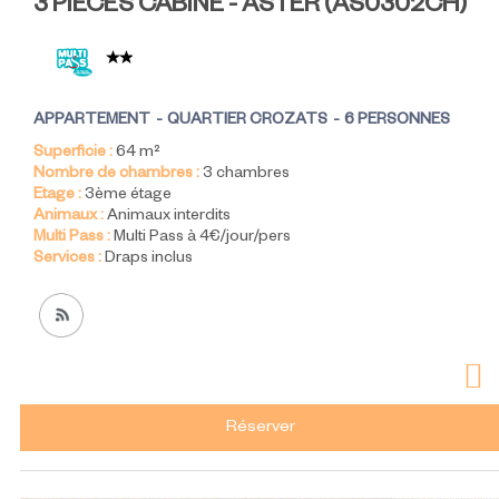
3 PIÈCES CABINE - ASTER
(
AS0302CH
)
APPARTEMENT
QUARTIER CROZATS
6 PERSONNES
Superficie :
64
m²
Nombre de chambres :
3 chambres
Etage :
3ème étage
Animaux :
Animaux interdits
Multi Pass :
Multi Pass à 4€/jour/pers
Services :
Draps inclus
Réserver