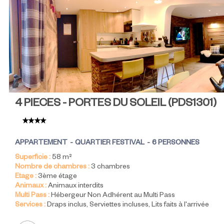
4 PIECES - PORTES DU SOLEIL
(
PDS1301
)
APPARTEMENT
QUARTIER FESTIVAL
6 PERSONNES
Superficie :
58
m²
Nombre de chambres :
3 chambres
Etage :
3ème étage
Animaux :
Animaux interdits
Multi Pass :
Hébergeur Non Adhérent au Multi Pass
Services :
Draps inclus
Serviettes incluses
Lits faits à l'arrivée