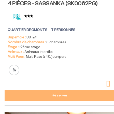
4 PIÈCES - SASSANKA
(
SK0062PG
)
QUARTIER DROMONTS
7 PERSONNES
Superficie :
89
m²
Nombre de chambres :
3 chambres
Etage :
12ème étage
Animaux :
Animaux interdits
Multi Pass :
Multi Pass à 4€/jour/pers
Réserver