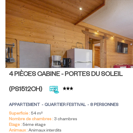
4 PIÈCES CABINE - PORTES DU SOLEIL
(
PS1512CH
)
APPARTEMENT
QUARTIER FESTIVAL
8 PERSONNES
Superficie :
54
m²
Nombre de chambres :
3 chambres
Etage :
5ème étage
Animaux :
Animaux interdits