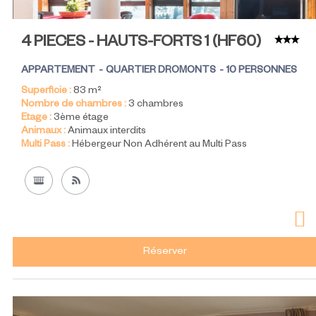
4 PIECES - HAUTS-FORTS 1
(
HF60
)
APPARTEMENT
QUARTIER DROMONTS
10 PERSONNES
Superficie :
83
m²
Nombre de chambres :
3 chambres
Etage :
3ème étage
Animaux :
Animaux interdits
Multi Pass :
Hébergeur Non Adhérent au Multi Pass
Réserver