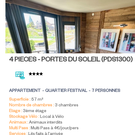
4 PIECES - PORTES DU SOLEIL
(
PDS1300
)
APPARTEMENT
QUARTIER FESTIVAL
7 PERSONNES
Superficie :
57
m²
Nombre de chambres :
3 chambres
Etage :
3ème étage
Stockage Vélo :
Local à Vélo
Animaux :
Animaux interdits
Multi Pass :
Multi Pass à 4€/jour/pers
Services :
Lits faits à l'arrivée