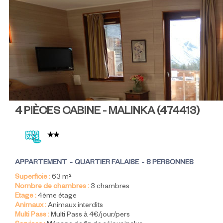
4 PIÈCES CABINE - MALINKA
(
474413
)
APPARTEMENT
QUARTIER FALAISE
8 PERSONNES
Superficie :
63
m²
Nombre de chambres :
3 chambres
Etage :
4ème étage
Animaux :
Animaux interdits
Multi Pass :
Multi Pass à 4€/jour/pers