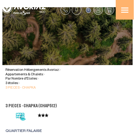
0
Réservation Hébergements Avoriaz
>
Appartements & Chalets
>
Par Nombre d'Etoiles
>
3 étoiles
>
3 PIECES - CHAPKA
3 PIECES - CHAPKA
(
CHAP512
)
QUARTIER FALAISE