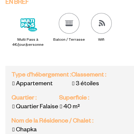
EN BREF
Multi Pass à
Balcon / Terrasse
Wifi
4€/jour/personne
Type d'hébergement
:
Classement
:
Appartement
3 étoiles
Quartier
:
Superficie
:
Quartier Falaise
40
m²
Nom de la Résidence / Chalet
:
Chapka